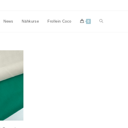
Website-
News
Nähkurse
Frollein Coco
0
Suche
umschalten