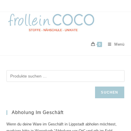
Zum
Inhalt
springen
Menü
0
SUCHEN
Abholung Im Geschäft
Wenn du deine Ware im Geschäft in Lippstadt abholen möchtest,
markiere bitte in Warenkorb “Abholung vor Ort” und gib im Feld