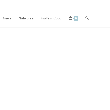
Website-
News
Nähkurse
Frollein Coco
0
Suche
umschalten