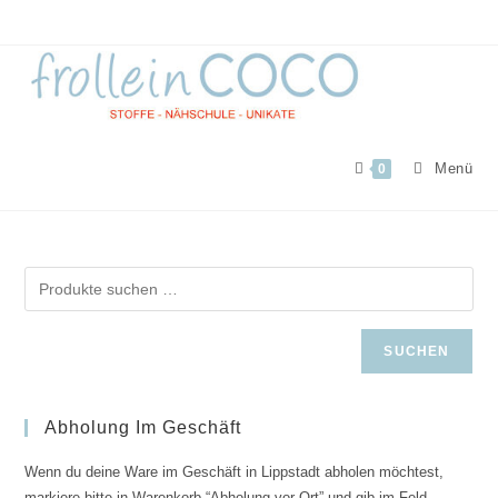
Zum
Inhalt
springen
Menü
0
SUCHEN
Abholung Im Geschäft
Wenn du deine Ware im Geschäft in Lippstadt abholen möchtest,
markiere bitte in Warenkorb “Abholung vor Ort” und gib im Feld