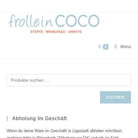
Zum
Inhalt
springen
Menü
0
SUCHEN
Abholung Im Geschäft
Wenn du deine Ware im Geschäft in Lippstadt abholen möchtest,
markiere bitte in Warenkorb “Abholung vor Ort” und gib im Feld