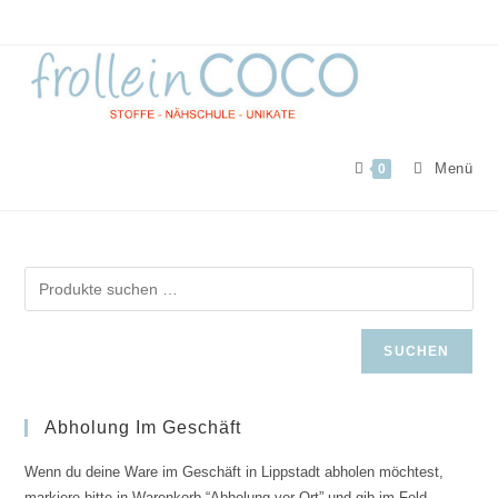
Zum
Inhalt
springen
Menü
0
SUCHEN
Abholung Im Geschäft
Wenn du deine Ware im Geschäft in Lippstadt abholen möchtest,
markiere bitte in Warenkorb “Abholung vor Ort” und gib im Feld