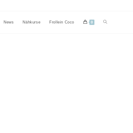
Website-
News
Nähkurse
Frollein Coco
0
Suche
umschalten