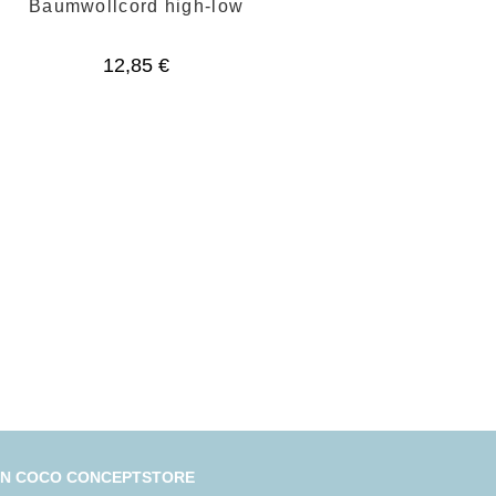
Baumwollcord high-low
12,85
€
IN COCO CONCEPTSTORE