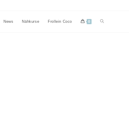
Website-
News
Nähkurse
Frollein Coco
0
Suche
umschalten