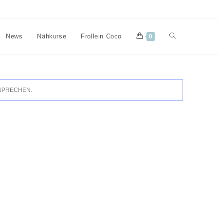
Website-
News
Nähkurse
Frollein Coco
0
Suche
SPRECHEN.
umschalten