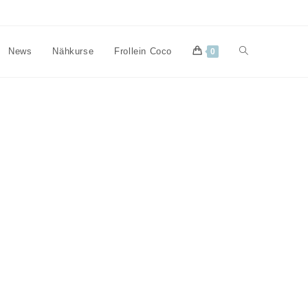
Website-
News
Nähkurse
Frollein Coco
0
Suche
umschalten