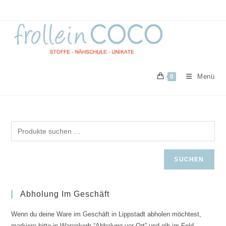
Zum
Inhalt
springen
Menü
0
SUCHEN
Abholung Im Geschäft
Wenn du deine Ware im Geschäft in Lippstadt abholen möchtest,
markiere bitte in Warenkorb “Abholung vor Ort” und gib im Feld