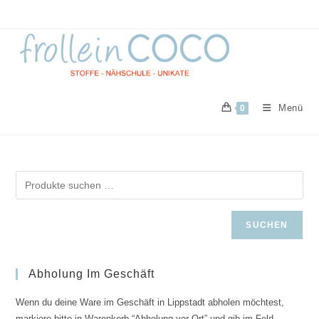
Zum
Inhalt
springen
Menü
0
SUCHEN
Abholung Im Geschäft
Wenn du deine Ware im Geschäft in Lippstadt abholen möchtest,
markiere bitte in Warenkorb “Abholung vor Ort” und gib im Feld