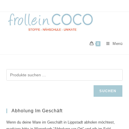
Zum
Inhalt
springen
Menü
0
SUCHEN
Abholung Im Geschäft
Wenn du deine Ware im Geschäft in Lippstadt abholen möchtest,
markiere bitte in Warenkorb “Abholung vor Ort” und gib im Feld