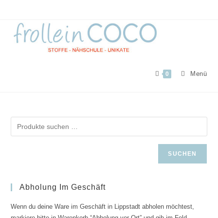
Zum
Inhalt
springen
Menü
0
SUCHEN
Abholung Im Geschäft
Wenn du deine Ware im Geschäft in Lippstadt abholen möchtest,
markiere bitte in Warenkorb “Abholung vor Ort” und gib im Feld