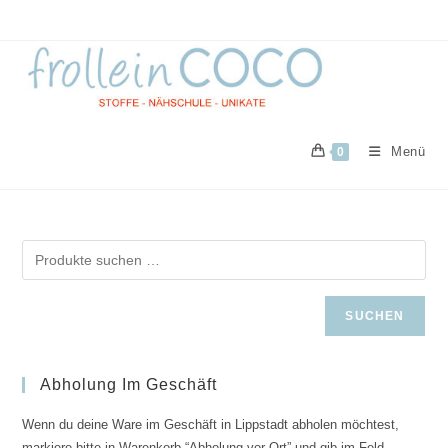
Zum
Inhalt
springen
Menü
0
SUCHEN
Abholung Im Geschäft
Wenn du deine Ware im Geschäft in Lippstadt abholen möchtest,
markiere bitte in Warenkorb “Abholung vor Ort” und gib im Feld