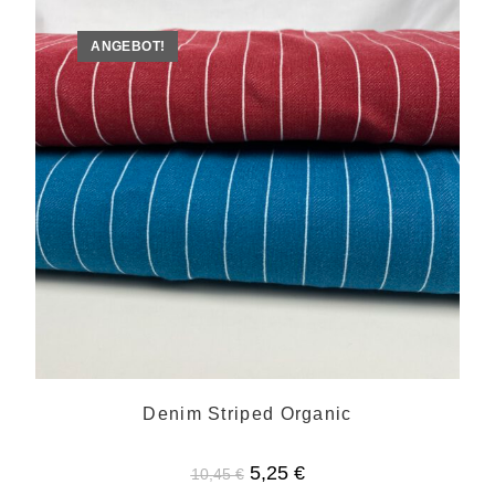
ANGEBOT!
Denim Striped Organic
Ursprünglicher
Aktueller
5,25
€
10,45
€
Preis
Preis