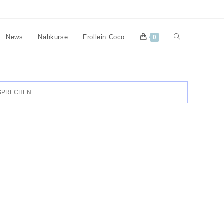
Website-
News
Nähkurse
Frollein Coco
0
Suche
SPRECHEN.
umschalten