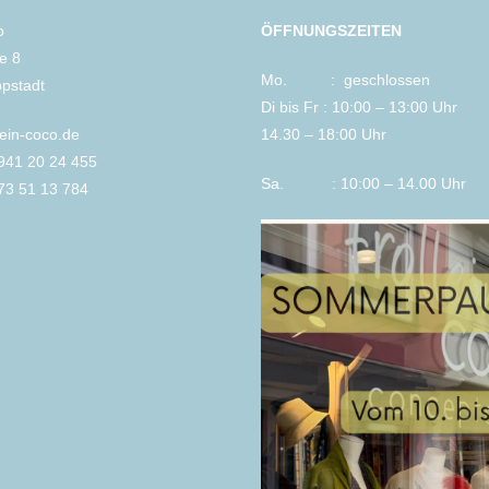
o
ÖFFNUNGSZEITEN
le 8
Mo. : geschlossen
ppstadt
Di bis Fr : 10:00 – 13:00 Uhr
lein-coco.de
14.30 – 18:00 Uhr
2941 20 24 455
Sa. : 10:00 – 14.00 Uhr
73 51 13 784