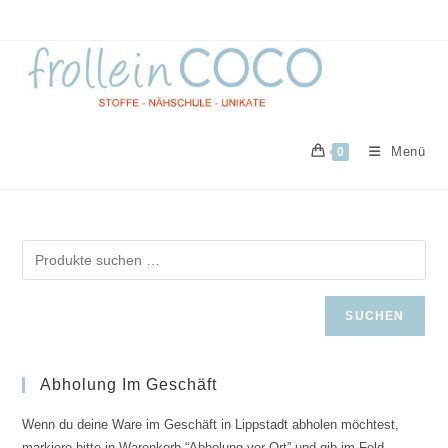
Zum
Inhalt
springen
Menü
0
SUCHEN
Abholung Im Geschäft
Wenn du deine Ware im Geschäft in Lippstadt abholen möchtest,
markiere bitte in Warenkorb “Abholung vor Ort” und gib im Feld