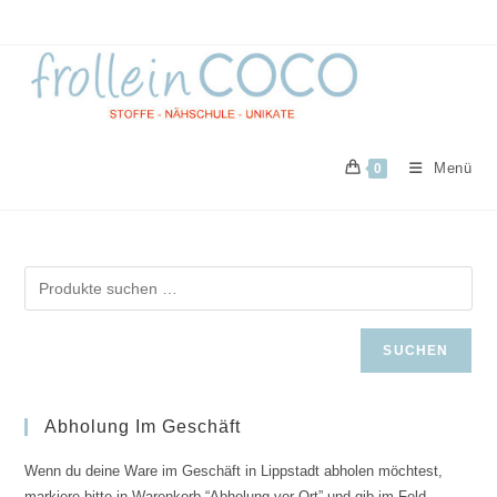
Zum
Inhalt
springen
Menü
0
SUCHEN
Abholung Im Geschäft
Wenn du deine Ware im Geschäft in Lippstadt abholen möchtest,
markiere bitte in Warenkorb “Abholung vor Ort” und gib im Feld