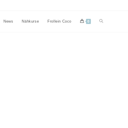
Website-
News
Nähkurse
Frollein Coco
0
Suche
umschalten