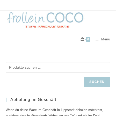
Zum
Inhalt
springen
Menü
0
SUCHEN
Abholung Im Geschäft
Wenn du deine Ware im Geschäft in Lippstadt abholen möchtest,
markiere bitte in Warenkorb “Abholung vor Ort” und gib im Feld