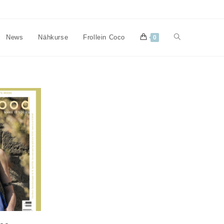
Website-
News
Nähkurse
Frollein Coco
0
Suche
umschalten