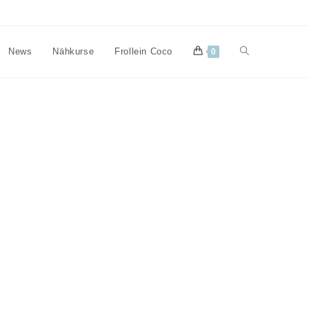
Website-
News
Nähkurse
Frollein Coco
0
Suche
umschalten