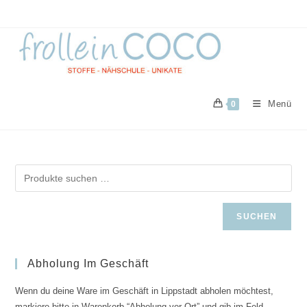
Zum
Inhalt
springen
Menü
0
SUCHEN
Abholung Im Geschäft
Wenn du deine Ware im Geschäft in Lippstadt abholen möchtest,
markiere bitte in Warenkorb “Abholung vor Ort” und gib im Feld