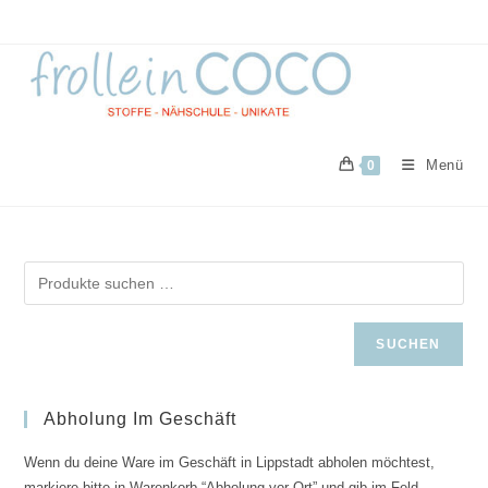
Zum
Inhalt
springen
Menü
0
SUCHEN
Abholung Im Geschäft
Wenn du deine Ware im Geschäft in Lippstadt abholen möchtest,
markiere bitte in Warenkorb “Abholung vor Ort” und gib im Feld