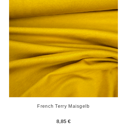
French Terry Maisgelb
8,85
€