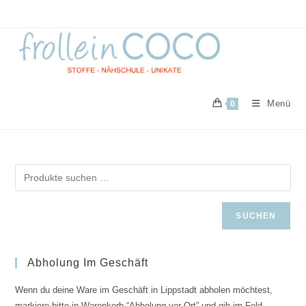
Zum
Inhalt
springen
Menü
0
SUCHEN
Abholung Im Geschäft
Wenn du deine Ware im Geschäft in Lippstadt abholen möchtest,
markiere bitte in Warenkorb “Abholung vor Ort” und gib im Feld