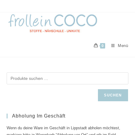
Zum
Inhalt
springen
Menü
0
SUCHEN
Abholung Im Geschäft
Wenn du deine Ware im Geschäft in Lippstadt abholen möchtest,
markiere bitte in Warenkorb “Abholung vor Ort” und gib im Feld