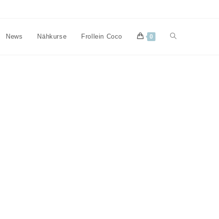
Website-
News
Nähkurse
Frollein Coco
0
Suche
umschalten