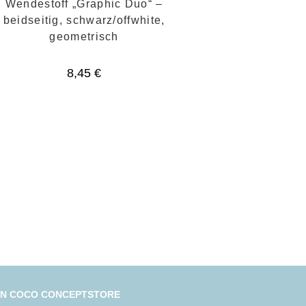
Wendestoff „Graphic Duo“ –
beidseitig, schwarz/offwhite,
geometrisch
8,45
€
IN COCO CONCEPTSTORE