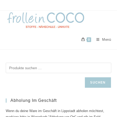
Zum
Inhalt
springen
Menü
0
SUCHEN
Abholung Im Geschäft
Wenn du deine Ware im Geschäft in Lippstadt abholen möchtest,
markiere bitte in Warenkorb “Abholung vor Ort” und gib im Feld