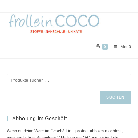
Zum
Inhalt
springen
Menü
0
SUCHEN
Abholung Im Geschäft
Wenn du deine Ware im Geschäft in Lippstadt abholen möchtest,
markiere bitte in Warenkorb “Abholung vor Ort” und gib im Feld