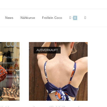
Website-
News
Nähkurse
Frollein Coco
0
Suche
AUSVERKAUFT
umschalten