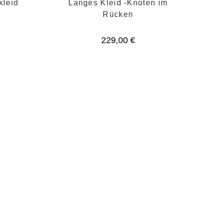
kleid
Langes Kleid -Knoten im
c
Rücken
229,00
€