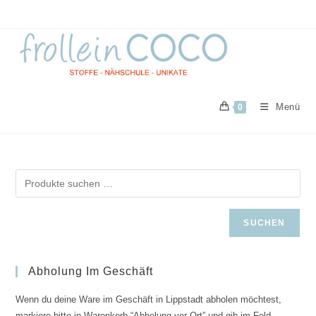
Zum
Inhalt
springen
Menü
0
SUCHEN
Abholung Im Geschäft
Wenn du deine Ware im Geschäft in Lippstadt abholen möchtest,
markiere bitte in Warenkorb “Abholung vor Ort” und gib im Feld