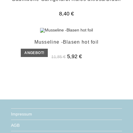
8,40
€
Musseline -Blasen hot foil
ANGEBOT!
Ursprünglicher
Aktueller
5,92
€
11,85
€
Preis
Preis
war:
ist:
11,85 €
5,92 €.
Impressum
AGB