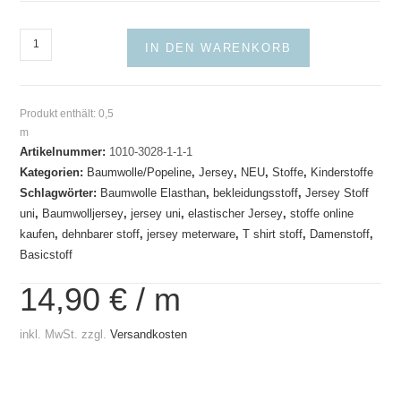
Baumwolljersey
IN DEN WARENKORB
Basic
Gelbtöne
Menge
Produkt enthält: 0,5
m
Artikelnummer:
1010-3028-1-1-1
Kategorien:
Baumwolle/Popeline
,
Jersey
,
NEU
,
Stoffe
,
Kinderstoffe
Schlagwörter:
Baumwolle Elasthan
,
bekleidungsstoff
,
Jersey Stoff
uni
,
Baumwolljersey
,
jersey uni
,
elastischer Jersey
,
stoffe online
kaufen
,
dehnbarer stoff
,
jersey meterware
,
T shirt stoff
,
Damenstoff
,
Basicstoff
14,90
€
/
m
inkl. MwSt.
zzgl.
Versandkosten