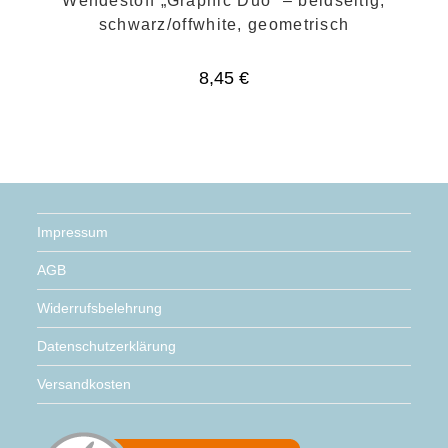
Wendestoff „Graphic Duo“ – beidseitig,
schwarz/offwhite, geometrisch
8,45
€
Impressum
AGB
Widerrufsbelehrung
Datenschutzerklärung
Versandkosten