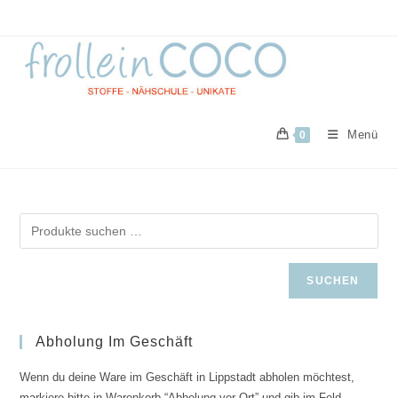
Zum
Inhalt
springen
Menü
0
SUCHEN
Abholung Im Geschäft
Wenn du deine Ware im Geschäft in Lippstadt abholen möchtest,
markiere bitte in Warenkorb “Abholung vor Ort” und gib im Feld