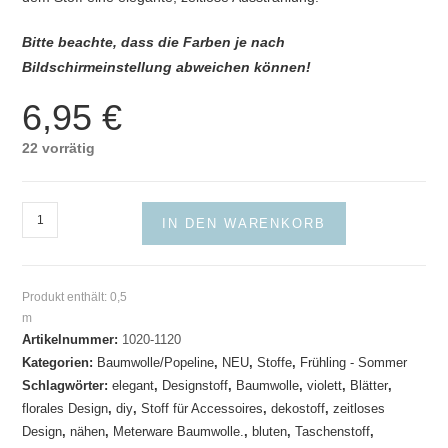
Bitte beachte, dass die Farben je nach
Bildschirmeinstellung abweichen können!
6,95
€
22 vorrätig
Baumwollstoff
IN DEN WARENKORB
mit
floralem
Linienmuster
Produkt enthält: 0,5
in
m
Violett
Artikelnummer:
1020-1120
auf
Kategorien:
Baumwolle/Popeline
,
NEU
,
Stoffe
,
Frühling - Sommer
Schlagwörter:
elegant
,
Designstoff
,
Baumwolle
,
violett
,
Blätter
,
Dunkelblau
florales Design
,
diy
,
Stoff für Accessoires
,
dekostoff
,
zeitloses
Menge
Design
,
nähen
,
Meterware Baumwolle.
,
bluten
,
Taschenstoff
,