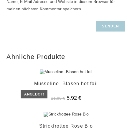
Name, E-Mail-Adresse und Website in diesem Browser für
meinen nächsten Kommentar speichern.
Ähnliche Produkte
Musseline -Blasen hot foil
ANGEBOT!
Ursprünglicher
Aktueller
5,92
€
11,85
€
Preis
Preis
war:
ist:
11,85 €
5,92 €.
Strickfrottee Rose Bio