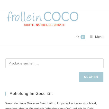
Zum
Inhalt
springen
Menü
0
SUCHEN
Abholung Im Geschäft
Wenn du deine Ware im Geschäft in Lippstadt abholen möchtest,
markiere bitte in Warenkorb “Abholung vor Ort” und gib im Feld