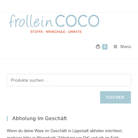
Zum
Inhalt
springen
Menü
0
SUCHEN
Abholung Im Geschäft
Wenn du deine Ware im Geschäft in Lippstadt abholen möchtest,
markiere bitte in Warenkorb “Abholung vor Ort” und gib im Feld