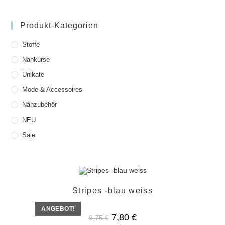
Produkt-Kategorien
Stoffe
Nähkurse
Unikate
Mode & Accessoires
Nähzubehör
NEU
Sale
Stripes -blau weiss
ANGEBOT!
Ursprünglicher
Aktueller
7,80
€
9,75
€
Preis
Preis