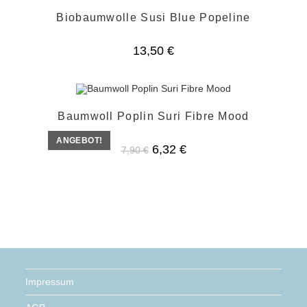
Biobaumwolle Susi Blue Popeline
13,50
€
Baumwoll Poplin Suri Fibre Mood
ANGEBOT!
Ursprünglicher
Aktueller
6,32
€
7,90
€
Preis
Preis
war:
ist:
7,90 €
6,32 €.
Impressum