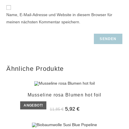
Name, E-Mail-Adresse und Website in diesem Browser für
meinen nächsten Kommentar speichern.
Ähnliche Produkte
Musseline rosa Blumen hot foil
ANGEBOT!
Ursprünglicher
Aktueller
5,92
€
11,85
€
Preis
Preis
war:
ist:
11,85 €
5,92 €.