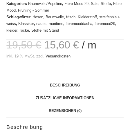
Kategorien:
Baumwolle/Popeline
,
Fibre Mood 29
,
Sale
,
Stoffe
,
Fibre
Mood
,
Frühling - Sommer
Schlagwörter:
Hosen
,
Baumwolle
,
frisch
,
Kleiderstoff
,
streifenblau-
weiss
,
Klassiker
,
nautic
,
maritime
,
fibremooddasha
,
fibremood29
,
kleider
,
röcke
,
Stoffe mit Stand
19,50
€
15,60
€
/
m
inkl. 19 % MwSt.
zzgl.
Versandkosten
BESCHREIBUNG
ZUSÄTZLICHE INFORMATIONEN
REZENSIONEN (0)
Beschreibung