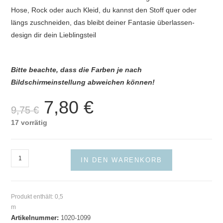
Hose, Rock oder auch Kleid, du kannst den Stoff quer oder
längs zuschneiden, das bleibt deiner Fantasie überlassen-
design dir dein Lieblingsteil
Bitte beachte, dass die Farben je nach
Bildschirmeinstellung abweichen können!
7,80
€
Ursprünglicher
Aktueller
9,75
€
Preis
Preis
war:
ist:
17 vorrätig
9,75 €
7,80 €.
Stripes
IN DEN WARENKORB
-
blau
weiss
Produkt enthält: 0,5
Menge
m
Artikelnummer:
1020-1099