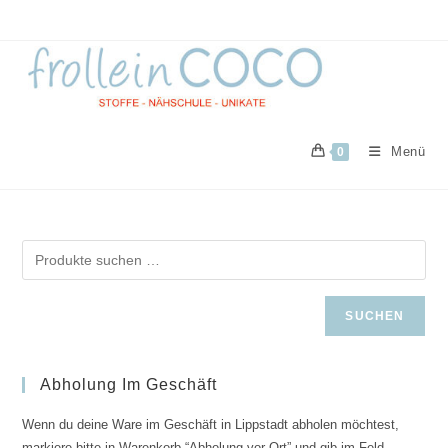
Zum
Inhalt
springen
Menü
0
SUCHEN
Abholung Im Geschäft
Wenn du deine Ware im Geschäft in Lippstadt abholen möchtest,
markiere bitte in Warenkorb “Abholung vor Ort” und gib im Feld