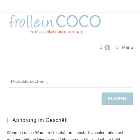
Zum
Inhalt
springen
Menü
0
SUCHEN
Abholung Im Geschäft
Wenn du deine Ware im Geschäft in Lippstadt abholen möchtest,
markiere bitte in Warenkorb “Abholung vor Ort” und gib im Feld