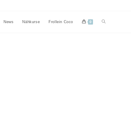
Website-
News
Nähkurse
Frollein Coco
0
Suche
umschalten