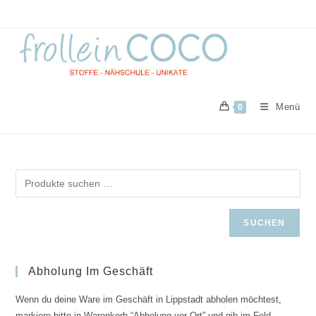
Zum
Inhalt
springen
Menü
0
SUCHEN
Abholung Im Geschäft
Wenn du deine Ware im Geschäft in Lippstadt abholen möchtest,
markiere bitte in Warenkorb “Abholung vor Ort” und gib im Feld