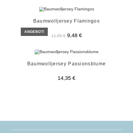
Baumwolljersey Flamingos
ANGEBOT!
Ursprünglicher
Aktueller
9,48
€
11,85
€
Preis
Preis
war:
ist:
11,85 €
9,48 €.
Baumwolljersey Passionsblume
14,35
€