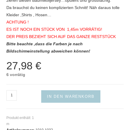
zieren diesen Baumwolljersey…opulent und grossflächig.
Da brauchst du keinen komplizierten Schnitt! Näh daraus tolle
Kleider ,Shirts , Hosen…
ACHTUNG !
ES IST NOCH EIN STÜCK VON 1,45m VORRÄTIG!
DER PREIS BEZIEHT SICH AUF DAS GANZE RESTSTÜCK
Bitte beachte ,dass die Farben je nach
Bildschirmeinstellung abweichen können!
27,98
€
6 vorrätig
Baumwolljersey
IN DEN WARENKORB
Tucan
Menge
Produkt enthält: 1
m