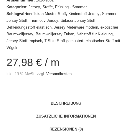
Artikelnummer:
1010-1032
Kategorien:
Jersey
,
Stoffe
,
Frühling - Sommer
Schlagwörter:
Tukan Muster Stoff
,
Kinderstoff Jersey
,
Sommer
Jersey Stoff
,
Tiermotiv Jersey
,
türkiser Jersey Stoff
,
Bekleidungsstoff elastisch
,
Jersey Meterware modern
,
exotischer
Baumwolljersey
,
Baumwolljersey Tukan
,
Nähstoff für Kleidung
,
Jersey Stoff tropisch
,
T-Shirt Stoff gemustert
,
elastischer Stoff mit
Vögeln
27,98
€
/
m
inkl. 19 % MwSt.
zzgl.
Versandkosten
BESCHREIBUNG
ZUSÄTZLICHE INFORMATIONEN
REZENSIONEN (0)