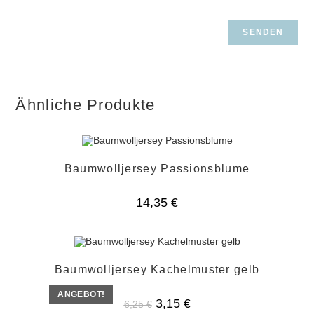
Ähnliche Produkte
Baumwolljersey Passionsblume
14,35
€
Baumwolljersey Kachelmuster gelb
ANGEBOT!
Ursprünglicher
Aktueller
3,15
€
6,25
€
Preis
Preis