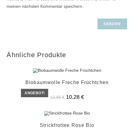
meinen nächsten Kommentar speichern.
Ähnliche Produkte
Biobaumwolle Freche Früchtchen
ANGEBOT!
Ursprünglicher
Aktueller
10,28
€
12,85
€
Preis
Preis
war:
ist:
12,85 €
10,28 €.
Strickfrottee Rose Bio