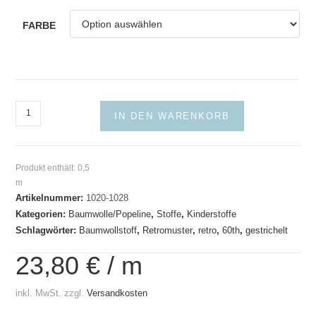
FARBE
Baumwollstoff
IN DEN WARENKORB
Retro
Kaufmann
Menge
Produkt enthält: 0,5
m
Artikelnummer:
1020-1028
Kategorien:
Baumwolle/Popeline
,
Stoffe
,
Kinderstoffe
Schlagwörter:
Baumwollstoff
,
Retromuster
,
retro
,
60th
,
gestrichelt
23,80
€
/
m
inkl. MwSt.
zzgl.
Versandkosten