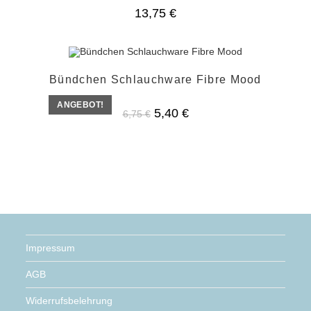
13,75
€
Bündchen Schlauchware Fibre Mood
ANGEBOT!
Ursprünglicher
Aktueller
5,40
€
6,75
€
Preis
Preis
war:
ist:
6,75 €
5,40 €.
Impressum
AGB
Widerrufsbelehrung