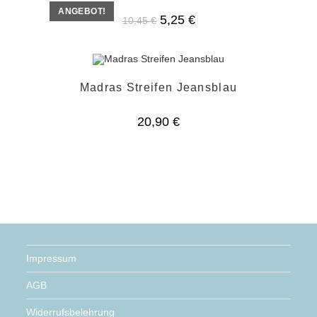
ANGEBOT!
Ursprünglicher
Aktueller
5,25
€
10,45
€
Preis
Preis
war:
ist:
10,45 €
5,25 €.
Madras Streifen Jeansblau
20,90
€
Impressum
AGB
Widerrufsbelehrung