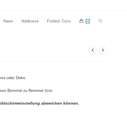
Website-
News
Nähkurse
Frollein Coco
0
Suche
umschalten
ires oder Deko.
d von Bommel zu Bommel 2cm.
Bildschirmeinstellung abweichen können.