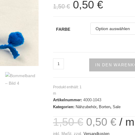
0,50
€
Ursprünglicher
Aktueller
1,50
€
Preis
Preis
war:
ist:
1,50 €
0,50 €.
FARBE
Bommelband
IN DEN WAREN
Menge
Produkt enthält: 1
m
Artikelnummer:
4000-1043
Kategorien:
Nähzubehör
,
Borten
,
Sale
1,50
€
0,50
€
/
m
Ursprünglicher
Aktueller
Preis
Preis
war:
ist:
1,50 €
0,50 €.
inkl. MwSt.
zzgl.
Versandkosten