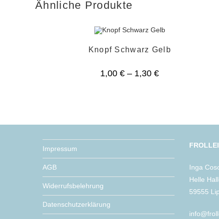
Ähnliche Produkte
Knopf Schwarz Gelb
1,00
€
–
1,30
€
FROLLE
Impressum
AGB
Inga Cos
Helle Hal
Widerrufsbelehrung
59555 Li
Datenschutzerklärung
info@frol