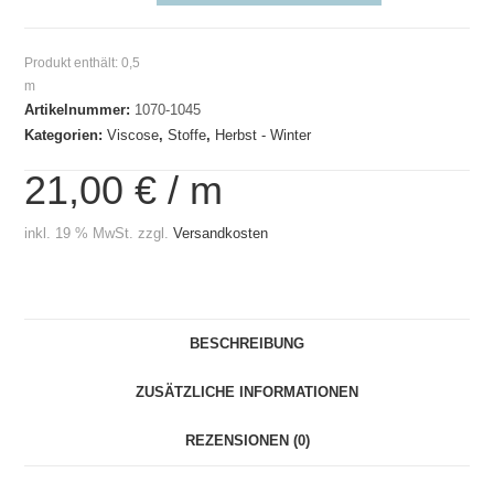
Big
Brush
Produkt enthält: 0,5
Menge
m
Artikelnummer:
1070-1045
Kategorien:
Viscose
,
Stoffe
,
Herbst - Winter
21,00
€
/
m
inkl. 19 % MwSt.
zzgl.
Versandkosten
BESCHREIBUNG
ZUSÄTZLICHE INFORMATIONEN
REZENSIONEN (0)