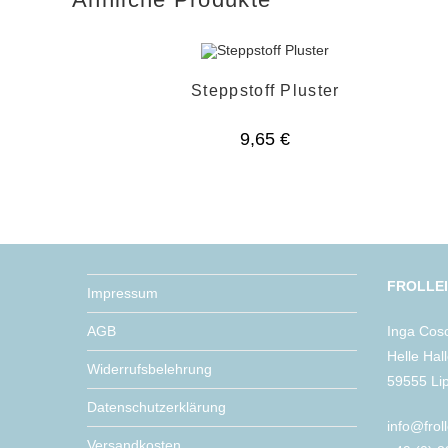
Steppstoff Pluster
9,65
€
FROLLE
Impressum
AGB
Inga Cos
Helle Hal
Widerrufsbelehrung
59555 Li
Datenschutzerklärung
info@frol
Versandkosten