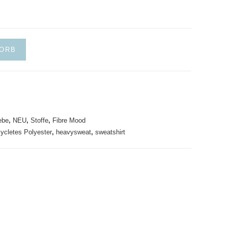
KORB
ebe
,
NEU
,
Stoffe
,
Fibre Mood
cycletes Polyester
,
heavysweat
,
sweatshirt