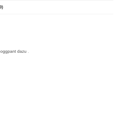
0)
Joggpant dazu .