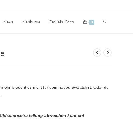
Website-
News
Nähkurse
Frollein Coco
0
Suche
ge
umschalten
 mehr braucht es nicht für dein neues Sweatshirt. Oder du
.
 Bildschirmeinstellung abweichen können!