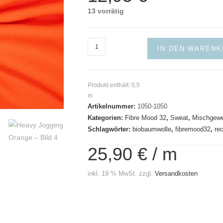
13 vorrätig
Heavy
IN DEN WAREN
Jogging
Orange
Menge
Produkt enthält: 0,5
m
Artikelnummer:
1050-1050
Kategorien:
Fibre Mood 32
,
Sweat
,
Mischgew
Schlagwörter:
biobaumwolle
,
fibremood32
,
re
25,90
€
/
m
inkl. 19 % MwSt.
zzgl.
Versandkosten