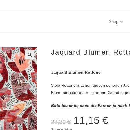
Shop
Jaquard Blumen Rott
🔍
Jaquard Blumen Rottöne
Viele Rottöne machen diesen schönen Jaqua
Blumenmuster auf hellgrauem Grund eignen s
Bitte beachte, dass die Farben je nach
11,15
€
Ursprünglicher
Aktueller
22,30
€
Preis
Preis
war:
ist:
16 vorrätig
22,30 €
11,15 €.