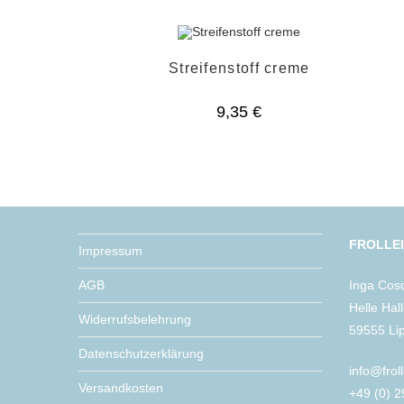
Streifenstoff creme
9,35
€
FROLLE
Impressum
AGB
Inga Cos
Helle Hal
Widerrufsbelehrung
59555 Li
Datenschutzerklärung
info@frol
Versandkosten
+49 (0) 