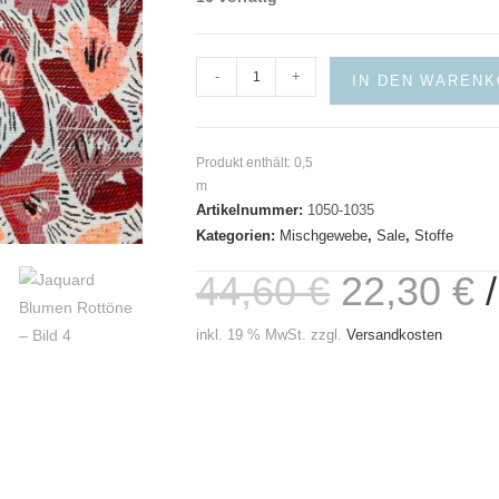
Jaquard
-
+
IN DEN WAREN
Blumen
Rottöne
Menge
Produkt enthält: 0,5
m
Artikelnummer:
1050-1035
Kategorien:
Mischgewebe
,
Sale
,
Stoffe
44,60
€
22,30
€
inkl. 19 % MwSt.
zzgl.
Versandkosten