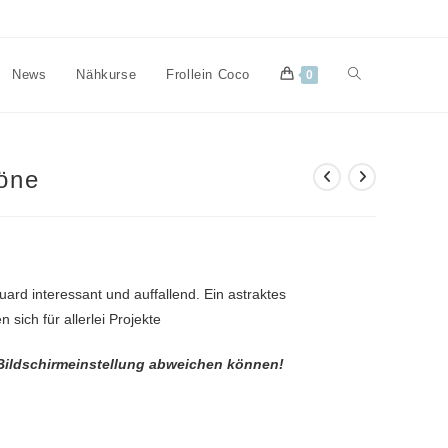
Website-
News
Nähkurse
Frollein Coco
0
Suche
öne
umschalten
rd interessant und auffallend. Ein astraktes
ich für allerlei Projekte
 Bildschirmeinstellung abweichen können!